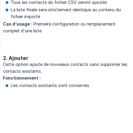
Tous les contacts du fichier CSV seront ajoutés
La liste finale sera strictement identique au contenu du
fichier importé
Cas d'usage :
Première configuration ou remplacement
complet d'une liste
2. Ajouter
Cette option ajoute de nouveaux contacts sans supprimer les
contacts existants.
Fonctionnement :
Les contacts existants sont conservés
Si un numéro existe déjà dans la liste, une erreur est
remontée
Aucun ajout n'est effectué si des doublons sont détectés
Il faut retirer du fichier d'import les contacts déjà présents
Cas d'usage :
Ajout de nouveaux contacts à une liste
existante