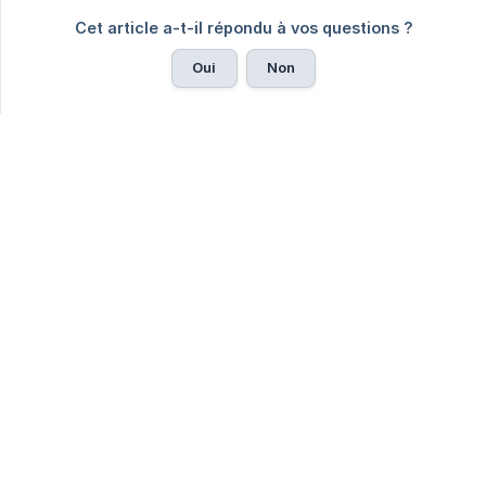
Cet article a-t-il répondu à vos questions ?
Oui
Non
Vous ne trouvez pas ce que vous
cherchez ?
Envoyer un email
© 2026